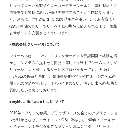
り扱うグローバル製品やローコード開発ツールと、弊社製品の共
同提案でお客様に新しい価値を提供することが可能になりまし
た。さらに、同社のERP/CRM製品をご利⽤いただくお客様にも
提案が可能であり、ツリーベル社の期待に応えられるよう、製品
とサポートを充実させてまいります。
■
株式会社ツリーベルについて
ツリーベルは、エンジニアリングサービスや受託開発の経験を活
かし、システムの提案から開発・運⽤・保守までシームレスなソ
リューションを提供するサービスプロバイダーです。今後は、
myMetaの販売を強化し、業務効率化や⽣産性向上、システムの
属⼈化の解消を実現し、ITデバイドのない、明るい未来の実現に
貢献したいと考えております。
■myMeta Software Inc.
について
2019年イタリアで創業。ブラウザベースの全てのアプリケーショ
ンが対象となり、クライアントOSに依存しない独自のアーキテ
クチャーによるデジタルアダプション製品を開発・リリースし、