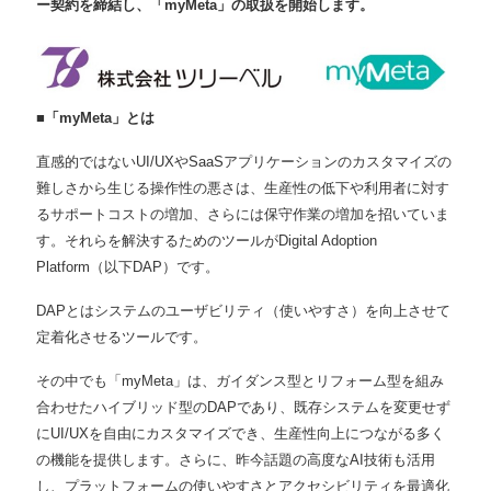
ー契約を締結し、「myMeta」の取扱を開始します。
■「myMeta」とは
直感的ではないUI/UXやSaaSアプリケーションのカスタマイズの
難しさから⽣じる操作性の悪さは、⽣産性の低下や利⽤者に対す
るサポートコストの増加、さらには保守作業の増加を招いていま
す。それらを解決するためのツールがDigital Adoption
Platform（以下DAP）です。
DAPとはシステムのユーザビリティ（使いやすさ）を向上させて
定着化させるツールです。
その中でも「myMeta」は、ガイダンス型とリフォーム型を組み
合わせたハイブリッド型のDAPであり、既存システムを変更せず
にUI/UXを⾃由にカスタマイズでき、⽣産性向上につながる多く
の機能を提供します。さらに、昨今話題の⾼度なAI技術も活⽤
し、プラットフォームの使いやすさとアクセシビリティを最適化