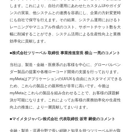
します。これにより、⾃社の運⽤にあわせたカスタムUIやガイダ
ンスの実装、他システムとの連携を容易にし、企業の⽅針変更時
にも⾃社で保守を⾏えます。その結果、システム運⽤におけるト
レーニングやマニュアル作成のコスト、サポートチケット数を⼤
幅に削減することができ、システム活⽤による⽣産性向上と業務
効率化に貢献します。
■株式会社ツリーベル 取締役 事業推進室⻑ 横⼭ ⼀亮のコメント
当社は、製造・⾦融・医療系のお客様を中⼼に、グローバルベン
ダー製品の提案や各種ローコード開発の⽀援を⾏っております。
myMetaはアプリケーションのUI/UXを⾃由にカスタマイズできる
ため、これらの製品との親和性が⾮常に⾼いです。今後は
myMetaとこれらの製品を組み合わせることで、お客様の課題解
決が可能になります。これによってお客様の業務効率化や⽣産性
向上の推進に、より⼀層貢献してまいります。
■マイメタジャパン株式会社 代表取締役 坂寄 嗣俊のコメント
⾦融・製造・流通分野で⻑い経験と知⾒を持つツリーベル社が取