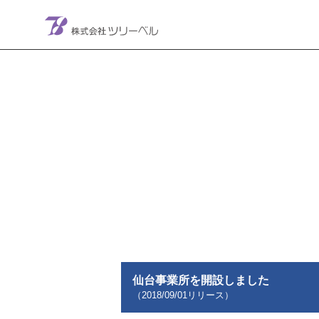
メインナビゲーション
コンテンツへスキップ
仙台事業所を開設しました
（
2018/09/01
リリース）