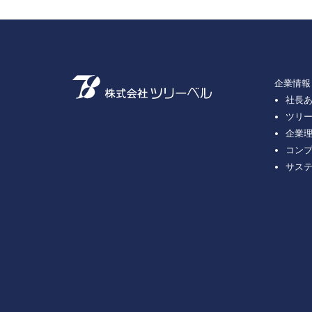
企業情報
社長
ツリ
企業
コン
サス