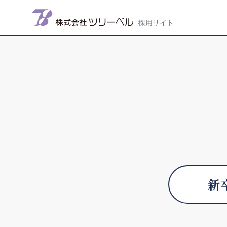
メインナビゲーション
コンテンツへスキップ
新